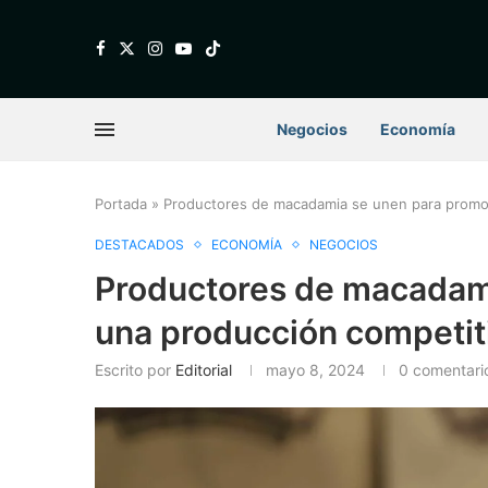
Negocios
Economía
Portada
»
Productores de macadamia se unen para promo
DESTACADOS
ECONOMÍA
NEGOCIOS
Productores de macadam
una producción competit
Escrito por
Editorial
mayo 8, 2024
0 comentari