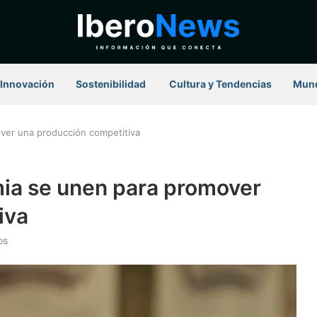
Innovación
Sostenibilidad
⁠ Cultura y Tendencias
Mun
ver una producción competitiva
ia se unen para promover
iva
os