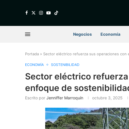
Negocios
Economía
Portada
»
Sector eléctrico refuerza sus operaciones con 
ECONOMÍA
SOSTENIBILIDAD
Sector eléctrico refuerz
enfoque de sostenibilida
Escrito por
Jenniffer Marroquín
octubre 3, 2025