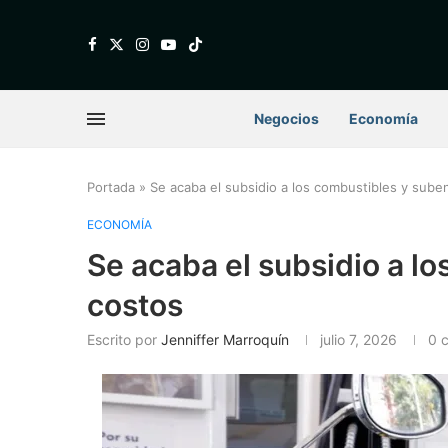
Negocios
Economía
Portada
»
Se acaba el subsidio a los combustibles y sube
ECONOMÍA
Se acaba el subsidio a l
costos
Escrito por
Jenniffer Marroquín
julio 7, 2026
0 