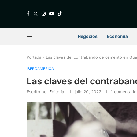
Negocios
Economía
Portada
»
Las claves del contrabando de cemento en Gu
IBEROAMÉRICA
Las claves del contraba
Escrito por
Editorial
julio 20, 2022
1 comentario