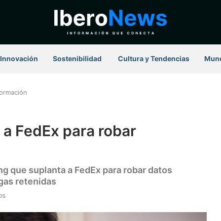
Innovación
Sostenibilidad
⁠ Cultura y Tendencias
Mun
formación
 a FedEx para robar
g que suplanta a FedEx para robar datos
gas retenidas
os