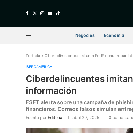
Negocios
Economía
Portada
»
Ciberdelincuentes imitan a FedEx para robar in
IBEROAMÉRICA
Ciberdelincuentes imitan
información
ESET alerta sobre una campaña de phishin
financieros. Correos falsos simulan entre
Escrito por
Editorial
abril 29, 2025
0 comentari