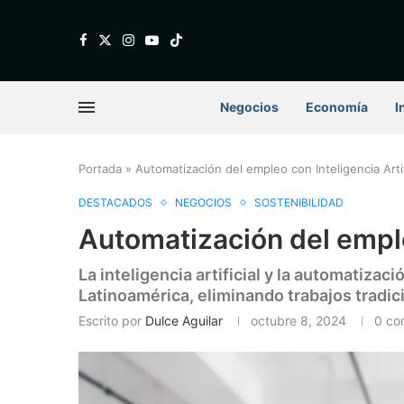
Negocios
Economía
I
Portada
»
Automatización del empleo con Inteligencia Artif
DESTACADOS
NEGOCIOS
SOSTENIBILIDAD
Automatización del empleo
La inteligencia artificial y la automatiza
Latinoamérica, eliminando trabajos tradi
Escrito por
Dulce Aguilar
octubre 8, 2024
0 co