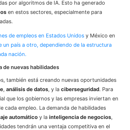
das por algoritmos de IA. Esto ha generado
eos
en estos sectores, especialmente para
tadas.
ones de empleos en Estados Unidos
y México en
 un país a otro, dependiendo de la estructura
ada nación.
a de nuevas habilidades
ajos, también está creando nuevas oportunidades
re
,
análisis de datos
, y la
ciberseguridad
. Para
al que los gobiernos y las empresas inviertan en
de cada empleo. La demanda de habilidades
aje automático
y la
inteligencia de negocios
,
lidades tendrán una ventaja competitiva en el