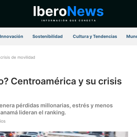
Innovación
Sostenibilidad
⁠ Cultura y Tendencias
Mun
crisis de movilidad
co? Centroamérica y su crisis
nera pérdidas millonarias, estrés y menos
Panamá lideran el ranking.
ios