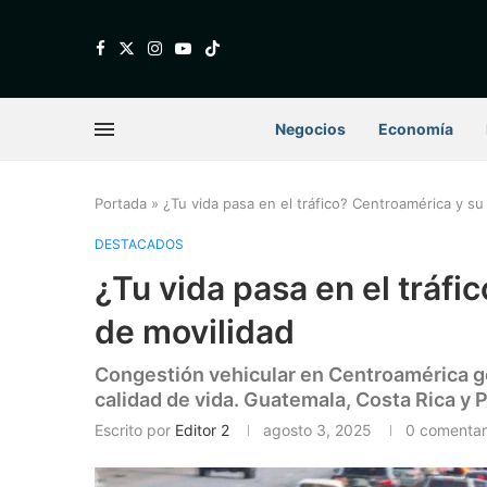
Negocios
Economía
Portada
»
¿Tu vida pasa en el tráfico? Centroamérica y su 
DESTACADOS
¿Tu vida pasa en el tráfi
de movilidad
Congestión vehicular en Centroamérica ge
calidad de vida. Guatemala, Costa Rica y 
Escrito por
Editor 2
agosto 3, 2025
0 comentar