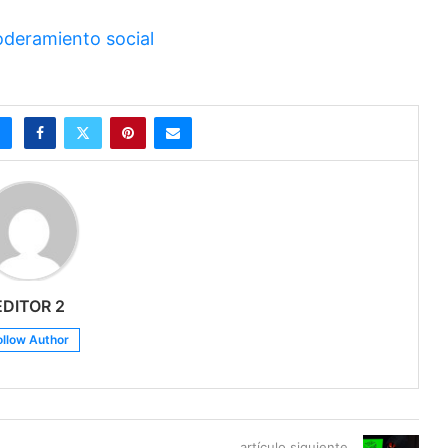
oderamiento social
EDITOR 2
ollow Author
artículo siguiente