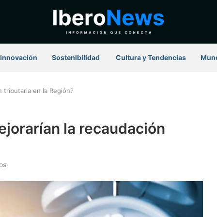
Innovación
Sostenibilidad
⁠ Cultura y Tendencias
Mun
 tributaria en la Región?
ejorarían la recaudación
os