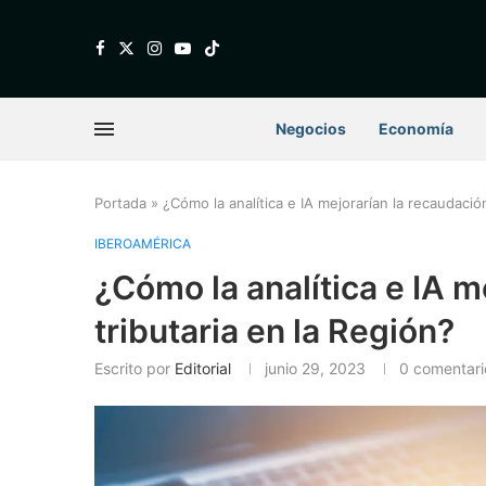
Negocios
Economía
Portada
»
¿Cómo la analítica e IA mejorarían la recaudación
IBEROAMÉRICA
¿Cómo la analítica e IA m
tributaria en la Región?
Escrito por
Editorial
junio 29, 2023
0 comentari