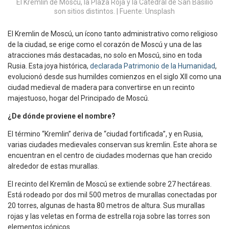
El Kremlin de Moscú, la Plaza Roja y la Catedral de San Basilio
son sitios distintos. | Fuente: Unsplash
El Kremlin de Moscú, un ícono tanto administrativo como religioso
de la ciudad, se erige como el corazón de Moscú y una de las
atracciones más destacadas, no solo en Moscú, sino en toda
Rusia. Esta joya histórica,
declarada Patrimonio de la Humanidad
,
evolucionó desde sus humildes comienzos en el siglo XII como una
ciudad medieval de madera para convertirse en un recinto
majestuoso, hogar del Principado de Moscú.
¿De dónde proviene el nombre?
El término “Kremlin” deriva de “ciudad fortificada”, y en Rusia,
varias ciudades medievales conservan sus kremlin. Este ahora se
encuentran en el centro de ciudades modernas que han crecido
alrededor de estas murallas.
El recinto del Kremlin de Moscú se extiende sobre 27 hectáreas.
Está rodeado por dos mil 500 metros de murallas conectadas por
20 torres, algunas de hasta 80 metros de altura. Sus murallas
rojas y las veletas en forma de estrella roja sobre las torres son
elementos icónicos.