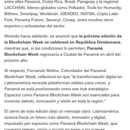
entre ellas Panamá, Costa Rica, Brasil, Paraguay y la regional
LACCHAIN; líderes globales como Polkadot, Tools for Humanity,
Bitfinex, Smartpay, Worldcoin, IDEADED, INATBA, Cripto Latin
Fest, Panama Future, Senacyt, Conep, entre muchos otros
expertos y entusiastas del sector.
Mirando hacia adelante, se anunció que
la próxima edición de
la Blockchain Week se celebrará en República Dominicana
,
mientras que, si las condiciones lo permiten,
Panamá
Blockchain Week
regresaría a Ciudad de Panamá en abril del
próximo año.
Al respecto, Fernando Molina, Cofundador del Panamá
Blockchain Week, reflexionó en que
“la transformación digital en
Latinoamérica necesita plataformas sólidas para crecer, y
Panamá se está posicionando como ese hub estratégico.
Espacios como Panamá Blockchain Week son esenciales para
conectar talento, innovación y visión en toda la región.”
El cierre de esta edición dejó un mensaje claro: Latinoamérica
avanza hacia un futuro más abierto, innovador y digital,
impulsado por espacios como Panamá Blockchain Week, que
conectan talento, visión y acción en torno a las nuevas