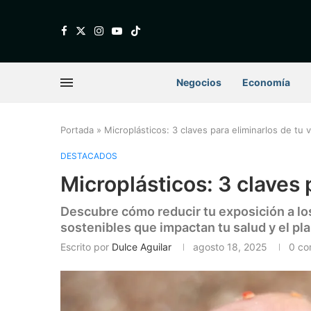
Negocios
Economía
Portada
»
Microplásticos: 3 claves para eliminarlos de tu v
DESTACADOS
Microplásticos: 3 claves 
Descubre cómo reducir tu exposición a los
sostenibles que impactan tu salud y el pl
Escrito por
Dulce Aguilar
agosto 18, 2025
0 co