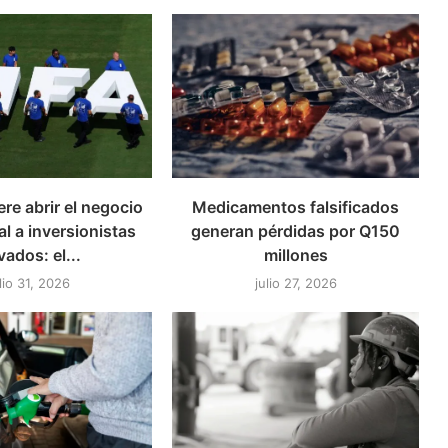
ere abrir el negocio
Medicamentos falsificados
l a inversionistas
generan pérdidas por Q150
vados: el...
millones
lio 31, 2026
julio 27, 2026