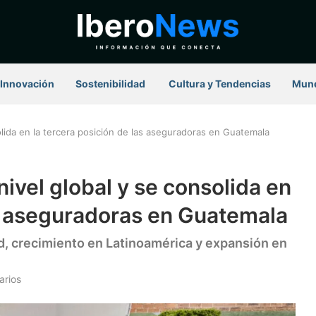
Innovación
Sostenibilidad
⁠ Cultura y Tendencias
Mun
ida en la tercera posición de las aseguradoras en Guatemala
vel global y se consolida en
as aseguradoras en Guatemala
, crecimiento en Latinoamérica y expansión en
arios