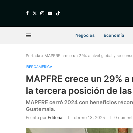
Negocios
Economía
Portada
»
MAPFRE crece un 29% a nivel global y se consol
IBEROAMÉRICA
MAPFRE crece un 29% a ni
la tercera posición de l
MAPFRE cerró 2024 con beneficios récord
Guatemala.
Escrito por
Editorial
febrero 13, 2025
0 coment