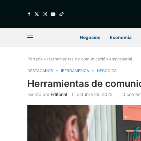
Negocios
Economía
Portada
»
Herramientas de comunicación empresarial
DESTACADOS
IBEROAMÉRICA
NEGOCIOS
Herramientas de comunic
Escrito por
Editorial
octubre 26, 2023
0 coment