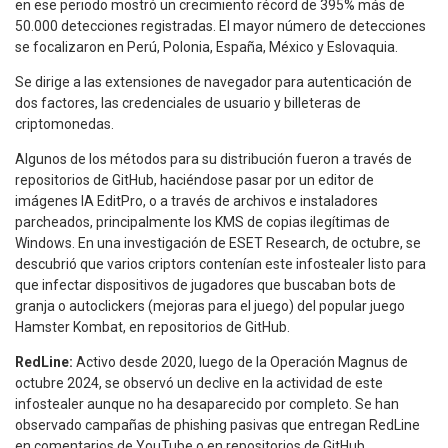
en ese periodo mostró un crecimiento récord de 395% más de
50.000 detecciones registradas. El mayor número de detecciones
se focalizaron en Perú, Polonia, España, México y Eslovaquia.
Se dirige a las extensiones de navegador para autenticación de
dos factores, las credenciales de usuario y billeteras de
criptomonedas.
Algunos de los métodos para su distribución fueron a través de
repositorios de GitHub, haciéndose pasar por un editor de
imágenes IA EditPro, o a través de archivos e instaladores
parcheados, principalmente los KMS de copias ilegítimas de
Windows. En una investigación de ESET Research, de octubre, se
descubrió que varios criptors contenían este infostealer listo para
que infectar dispositivos de jugadores que buscaban bots de
granja o autoclickers (mejoras para el juego) del popular juego
Hamster Kombat, en repositorios de GitHub.
RedLine:
Activo desde 2020, luego de la Operación Magnus de
octubre 2024, se observó un declive en la actividad de este
infostealer aunque no ha desaparecido por completo. Se han
observado campañas de phishing pasivas que entregan RedLine
en comentarios de YouTube o en repositorios de GitHub.