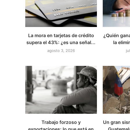
La mora en tarjetas de crédito
¿Quién gana
supera el 43%: ¿es una señal...
la elimi
agosto 3, 2026
ju
Trabajo forzoso y
Un gran sis
exportaciones: lo que está en
Guatemal