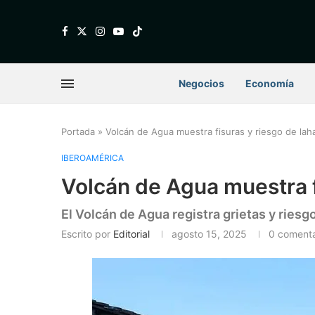
Negocios
Economía
Portada
»
Volcán de Agua muestra fisuras y riesgo de lah
IBEROAMÉRICA
Volcán de Agua muestra f
El Volcán de Agua registra grietas y riesg
Escrito por
Editorial
agosto 15, 2025
0 comenta