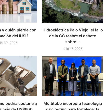
 y quién pierde con
Hidroeléctrica Palo Viejo: el fallo
nación del IUSI?
de la CC reabre el debate
sobre...
lio 30, 2026
julio 17, 2026
mo podría costarle a
Multitubo incorpora tecnología
a más de US$600
calcio-zinc para fortalecer la