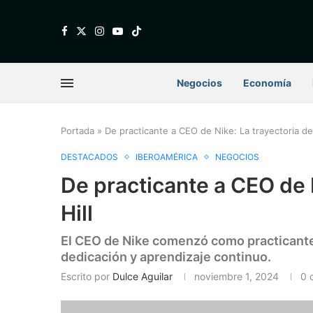
Negocios
Economía
Portada
»
De practicante a CEO de Nike: La trayectoria de E
DESTACADOS
IBEROAMÉRICA
NEGOCIOS
De practicante a CEO de N
Hill
El CEO de Nike comenzó como practicante 
dedicación y aprendizaje continuo.
Escrito por
Dulce Aguilar
noviembre 1, 2024
0 