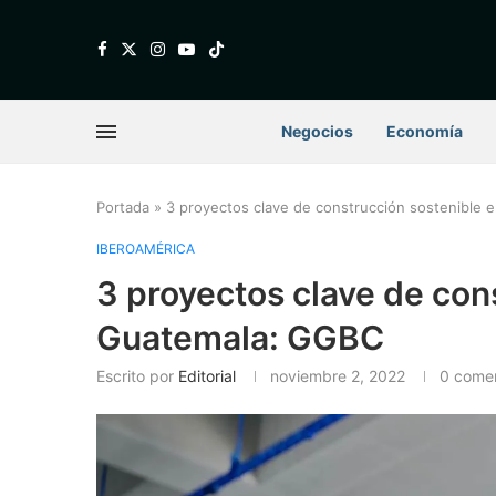
Negocios
Economía
Portada
»
3 proyectos clave de construcción sostenible
IBEROAMÉRICA
3 proyectos clave de con
Guatemala: GGBC
Escrito por
Editorial
noviembre 2, 2022
0 comen