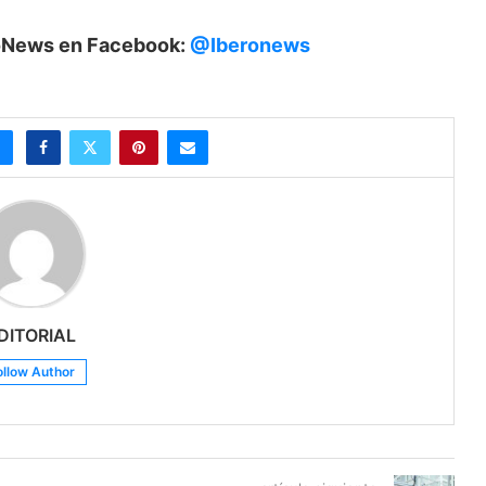
eroNews en Facebook:
@Iberonews
DITORIAL
ollow Author