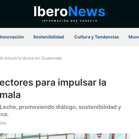
Innovación
Sostenibilidad
⁠ Cultura y Tendencias
Mun
a industria láctea en Guatemala
ctores para impulsar la
emala
 Leche, promoviendo diálogo, sostenibilidad y
eca.
ios