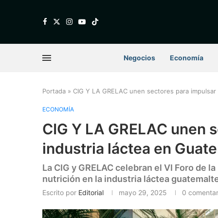
Negocios
Economía
Portada
»
CIG Y LA GRELAC unen sectores para impulsar l
ECONOMÍA
CIG Y LA GRELAC unen se
industria láctea en Guat
La CIG y GRELAC celebran el VI Foro de la
nutrición en la industria láctea guatemalt
Escrito por
Editorial
mayo 29, 2025
0 comentar