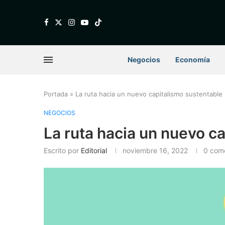
Negocios
Economía
Portada
»
La ruta hacia un nuevo capitalismo sustentable
NEGOCIOS
La ruta hacia un nuevo c
Escrito por
Editorial
noviembre 16, 2022
0 come