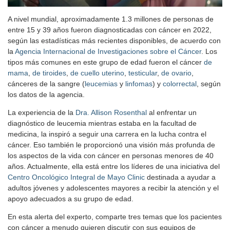
A nivel mundial, aproximadamente 1.3 millones de personas de
entre 15 y 39 años fueron diagnosticadas con cáncer en 2022,
según las estadísticas más recientes disponibles, de acuerdo con
la
Agencia Internacional de Investigaciones sobre el Cáncer
. Los
tipos más comunes en este grupo de edad fueron el cáncer
de
mama
,
de tiroides
,
de cuello uterino
,
testicular
,
de ovario
,
cánceres de la sangre (
leucemias
y
linfomas
) y
colorrectal
, según
los datos de la agencia.
La experiencia de la
Dra. Allison Rosenthal
al enfrentar un
diagnóstico de leucemia mientras estaba en la facultad de
medicina, la inspiró a seguir una carrera en la lucha contra el
cáncer. Eso también le proporcionó una visión más profunda de
los aspectos de la vida con cáncer en personas menores de 40
años. Actualmente, ella está entre los líderes de una iniciativa del
Centro Oncológico Integral de Mayo Clinic
destinada a ayudar a
adultos jóvenes y adolescentes mayores a recibir la atención y el
apoyo adecuados a su grupo de edad.
En esta alerta del experto, comparte tres temas que los pacientes
con cáncer a menudo quieren discutir con sus equipos de