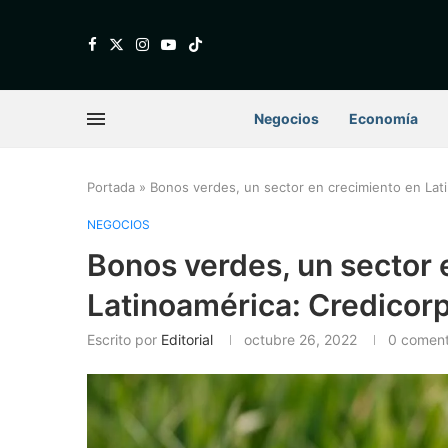
Negocios
Economía
Portada
»
Bonos verdes, un sector en crecimiento en Lati
NEGOCIOS
Bonos verdes, un sector 
Latinoamérica: Credicorp
Escrito por
Editorial
octubre 26, 2022
0 coment