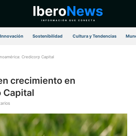
Innovación
Sostenibilidad
⁠ Cultura y Tendencias
Mun
noamérica: Credicorp Capital
en crecimiento en
 Capital
arios