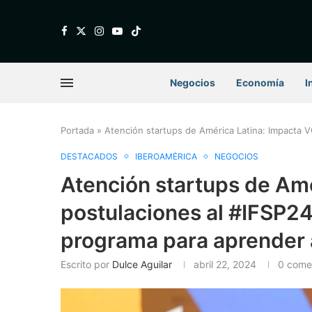
Negocios
Economía
I
Portada
»
Atención startups de América Latina: Impacta VC
DESTACADOS
IBEROAMÉRICA
NEGOCIOS
Atención startups de Amé
postulaciones al #IFSP24,
programa para aprender a
Escrito por
Dulce Aguilar
abril 22, 2024
0 come