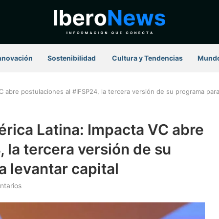
nnovación
Sostenibilidad
⁠ Cultura y Tendencias
Mund
 abre postulaciones al #IFSP24, la tercera versión de su programa para
rica Latina: Impacta VC abre
 la tercera versión de su
 levantar capital
ntarios