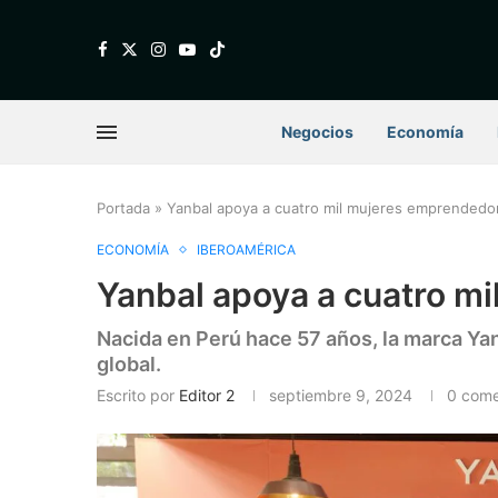
Negocios
Economía
Portada
»
Yanbal apoya a cuatro mil mujeres emprendedo
ECONOMÍA
IBEROAMÉRICA
Yanbal apoya a cuatro m
Nacida en Perú hace 57 años, la marca Ya
global.
Escrito por
Editor 2
septiembre 9, 2024
0 come