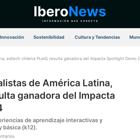
Innovación
Sostenibilidad
⁠ Cultura y Tendencias
Mun
tina, edtech chilena PLeiQ resulta ganadora del Impacta Spotlight Demo
alistas de América Latina,
ulta ganadora del Impacta
4
riencias de aprendizaje interactivas y
 básica (k12).
ntarios