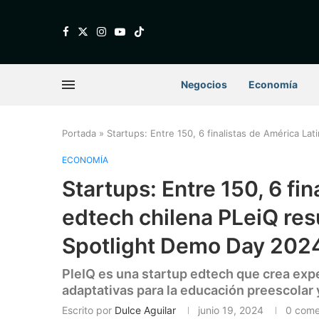
Negocios
Economía
Portada
»
Startups: Entre 150, 6 finalistas de América La
ECONOMÍA
Startups: Entre 150, 6 fin
edtech chilena PLeiQ res
Spotlight Demo Day 202
PleIQ es una startup edtech que crea expe
adaptativas para la educación preescolar y
Escrito por
Dulce Aguilar
junio 19, 2024
0 come