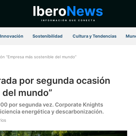
Innovación
Sostenibilidad
⁠ Cultura y Tendencias
Mun
ión “Empresa más sostenible del mundo”
rada por segunda ocasión
 del mundo”
l 100 por segunda vez. Corporate Knights
iciencia energética y descarbonización.
ios