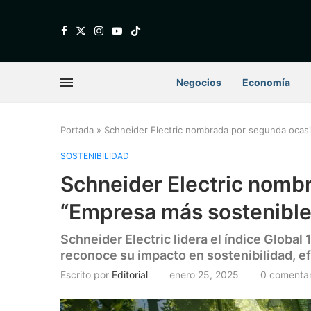
Negocios
Economía
Portada
»
Schneider Electric nombrada por segunda ocas
SOSTENIBILIDAD
Schneider Electric nomb
“Empresa más sostenible
Schneider Electric lidera el índice Globa
reconoce su impacto en sostenibilidad, ef
Escrito por
Editorial
enero 25, 2025
0 comentar