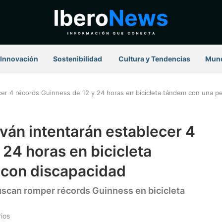
Innovación
Sostenibilidad
⁠ Cultura y Tendencias
Mun
lecer 4 récords Guinness de 12 y 24 horas en bicicleta tándem con una 
aván intentarán establecer 4
 24 horas en bicicleta
 con discapacidad
buscan romper récords Guinness en bicicleta
ios