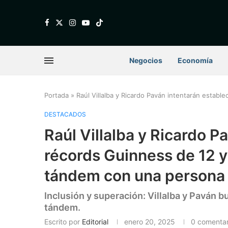
Negocios
Economía
Portada
»
Raúl Villalba y Ricardo Paván intentarán estab
DESTACADOS
Raúl Villalba y Ricardo P
récords Guinness de 12 y
tándem con una persona
Inclusión y superación: Villalba y Paván 
tándem.
Escrito por
Editorial
enero 20, 2025
0 comentar