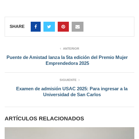
SHARE
ANTERIOR
Puente de Amistad lanza la 5ta edición del Premio Mujer
Emprendedora 2025
SIGUIENTE
Examen de admisión USAC 2025: Para ingresar a la
Universidad de San Carlos
ARTÍCULOS RELACIONADOS