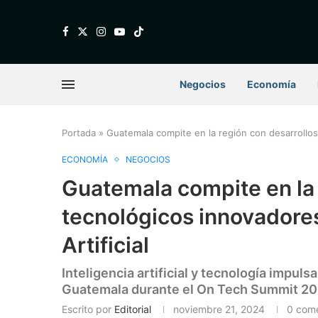
Negocios
Economía
Portada
»
Guatemala compite en la región con desarrollos 
ECONOMÍA
NEGOCIOS
Guatemala compite en la 
tecnológicos innovadores
Artificial
Inteligencia artificial y tecnología impu
Guatemala durante el On Tech Summit 20
Escrito por
Editorial
noviembre 21, 2024
0 come