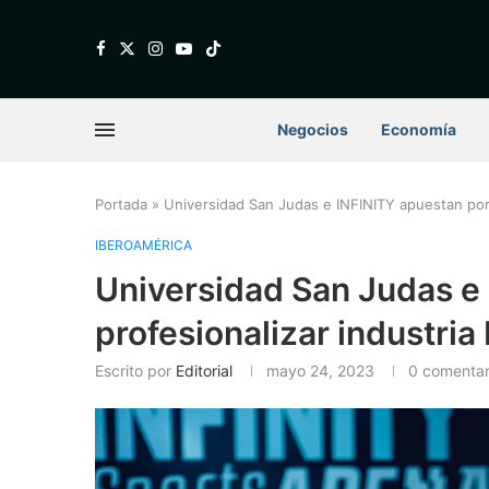
Negocios
Economía
Portada
»
Universidad San Judas e INFINITY apuestan por 
IBEROAMÉRICA
Universidad San Judas e
profesionalizar industria
Escrito por
Editorial
mayo 24, 2023
0 comentar