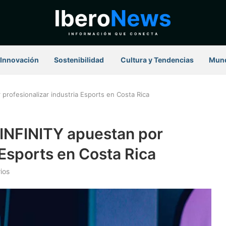
Innovación
Sostenibilidad
⁠ Cultura y Tendencias
Mun
profesionalizar industria Esports en Costa Rica
 INFINITY apuestan por
 Esports en Costa Rica
ios