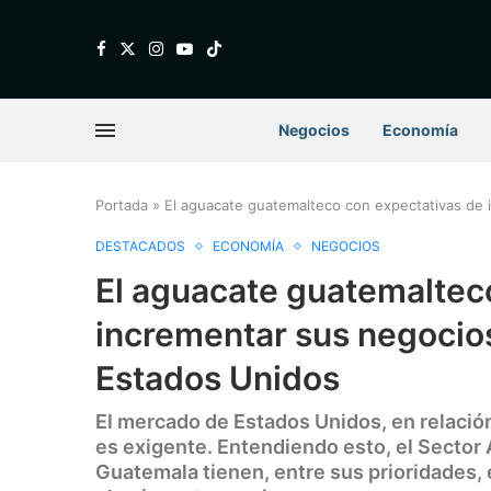
Negocios
Economía
Portada
»
El aguacate guatemalteco con expectativas de i
DESTACADOS
ECONOMÍA
NEGOCIOS
El aguacate guatemaltec
incrementar sus negocios
Estados Unidos
El mercado de Estados Unidos, en relació
es exigente. Entendiendo esto, el Sector
Guatemala tienen, entre sus prioridades,