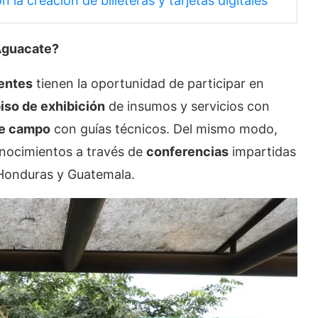
la creación de billeteras y tarjetas digitales
Aguacate?
entes
tienen la oportunidad de participar en
iso de exhibición
de insumos y servicios con
de campo
con guías técnicos. Del mismo modo,
onocimientos a través de
conferencias
impartidas
 Honduras y Guatemala.