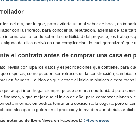
rollador
rden del día, por lo que, para evitarte un mal sabor de boca, es import
llador con la Profeco, para conocer su reputación, además de acercar
nde información a fondo sobre la credibilidad del proyecto, los trabajos
si alguno de ellos derivó en una complicación; lo cual garantizará que
te el contrato
antes de comprar una casa en 
ato, revisa con lupa los datos y especificaciones que contiene, para qu
lo que esperas, como pueden ser retrasos en la construcción, cambios e
caer en fraudes. La idea es que desde el inicio minimices a cero todos 
o que adquirir un hogar siempre puede ser una oportunidad para consol
as finanzas, y qué mejor que el inicio de año, para comenzar planes y
n esta información podrás tomar una decisión a la segura, pero si aún
fesionales que te guíen en el proceso y te ayuden a materializar dich
 más noticias de IberoNews en Facebook:
@Iberonews