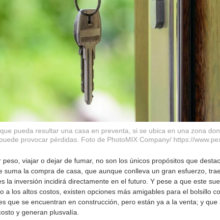
ue pueda resultar una casa en preventa, si se ubica en una zona dond
, puede provocar pérdidas. Foto de PhotoMIX Company/ https://www.pe
so, viajar o dejar de fumar, no son los únicos propósitos que desta
e le suma la compra de casa, que aunque conlleva un gran esfuerzo, tra
 la inversión incidirá directamente en el futuro. Y pese a que este s
o a los altos costos, existen opciones más amigables para el bolsillo c
es que se encuentran en construcción, pero están ya a la venta; y que
costo y generan plusvalía.