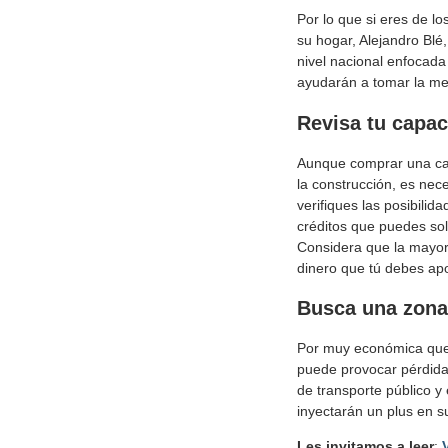
Por lo que si eres de l
su hogar, Alejandro Blé
nivel nacional enfocada
ayudarán a tomar la me
Revisa tu capa
Aunque comprar una cas
la construcción, es nece
verifiques las posibilid
créditos que puedes soli
Considera que la mayoría
dinero que tú debes apo
Busca una zona
Por muy económica que p
puede provocar pérdida
de transporte público y 
inyectarán un plus en su
Les invitamos a leer
: