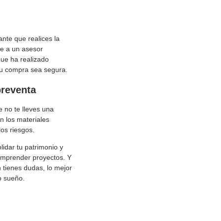
ante que realices la
te a un asesor
 que ha realizado
 tu compra sea segura.
preventa
e no te lleves una
n los materiales
los riesgos.
idar tu patrimonio y
 emprender proyectos. Y
 tienes dudas, lo mejor
o sueño.