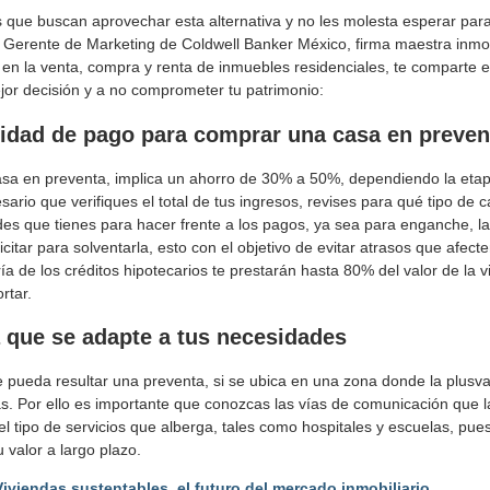
os que buscan aprovechar esta alternativa y no les molesta esperar par
, Gerente de Marketing de Coldwell Banker México, firma maestra inmob
 en la venta, compra y renta de inmuebles residenciales, te comparte e
jor decisión y a no comprometer tu patrimonio:
cidad de pago
para comprar una casa en preven
a en preventa, implica un ahorro de 30% a 50%, dependiendo la eta
sario que verifiques el total de tus ingresos, revises para qué tipo de 
ades que tienes para hacer frente a los pagos, ya sea para enganche, la
citar para solventarla, esto con el objetivo de evitar atrasos que afecte
 de los créditos hipotecarios te prestarán hasta 80% del valor de la vi
rtar.
 que se adapte a tus necesidades
ueda resultar una preventa, si se ubica en una zona donde la plusvalí
s. Por ello es importante que conozcas las vías de comunicación que 
el tipo de servicios que alberga, tales como hospitales y escuelas, pue
 valor a largo plazo.
Viviendas sustentables, el futuro del mercado inmobiliario