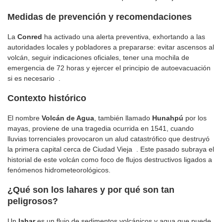
Medidas de prevención y recomendaciones
La
Conred
ha activado una alerta preventiva, exhortando a las
autoridades locales y pobladores a prepararse: evitar ascensos al
volcán, seguir indicaciones oficiales, tener una mochila de
emergencia de 72 horas y ejercer el principio de autoevacuación
si es necesario .
Contexto histórico
El nombre
Volcán de Agua
, también llamado
Hunahpú
por los
mayas, proviene de una tragedia ocurrida en 1541, cuando
lluvias torrenciales provocaron un alud catastrófico que destruyó
la primera capital cerca de Ciudad Vieja . Este pasado subraya el
historial de este volcán como foco de flujos destructivos ligados a
fenómenos hidrometeorológicos.
¿Qué son los lahares y por qué son tan
peligrosos?
Un
lahar
es un flujo de sedimentos volcánicos y agua que puede