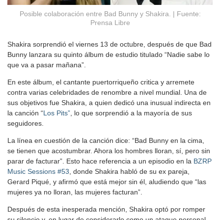
Posible colaboración entre Bad Bunny y Shakira. | Fuente:
Prensa Libre
Shakira sorprendió el viernes 13 de octubre, después de que Bad
Bunny lanzara su quinto álbum de estudio titulado “Nadie sabe lo
que va a pasar mañana”.
En este álbum, el cantante puertorriqueño critica y arremete
contra varias celebridades de renombre a nivel mundial. Una de
sus objetivos fue Shakira, a quien dedicó una inusual indirecta en
la canción “
Los Pits”
, lo que sorprendió a la mayoría de sus
seguidores.
La línea en cuestión de la canción dice: “Bad Bunny en la cima,
se tienen que acostumbrar. Ahora los hombres lloran, sí, pero sin
parar de facturar”. Esto hace referencia a un episodio en la
BZRP
Music Sessions #53
, donde Shakira habló de su ex pareja,
Gerard Piqué, y afirmó que está mejor sin él, aludiendo que “las
mujeres ya no lloran, las mujeres facturan”.
Después de esta inesperada mención, Shakira optó por romper
su silencio y, en lugar de considerarlo como un ataque personal,