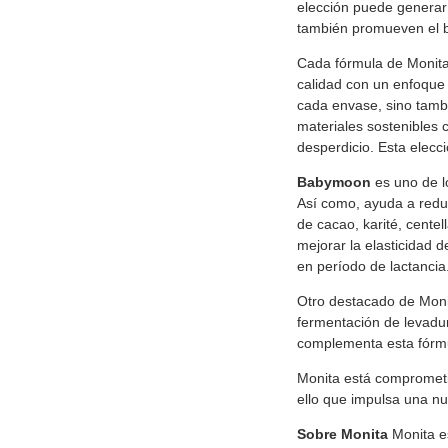
elección puede generar 
también promueven el bi
Cada fórmula de Monita
calidad con un enfoque 
cada envase, sino tamb
materiales sostenibles c
desperdicio. Esta elecc
Babymoon
es uno de l
Así como, ayuda a reduc
de cacao, karité, centel
mejorar la elasticidad 
en período de lactancia
Otro destacado de Mon
fermentación de levadur
complementa esta fórmul
Monita está comprometid
ello que impulsa una nu
Sobre Monita
Monita e