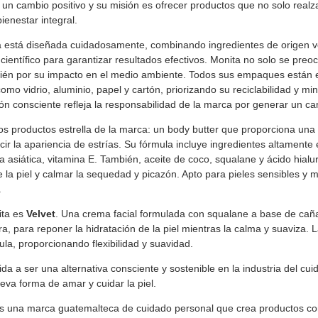
un cambio positivo y su misión es ofrecer productos que no solo realza
enestar integral.
 está diseñada cuidadosamente, combinando ingredientes de origen ve
científico para garantizar resultados efectivos. Monita no solo se preo
ién por su impacto en el medio ambiente. Todos sus empaques están 
omo vidrio, aluminio, papel y cartón, priorizando su reciclabilidad y mi
ión consciente refleja la responsabilidad de la marca por generar un ca
os productos estrella de la marca: un body butter que proporciona una 
ir la apariencia de estrías. Su fórmula incluye ingredientes altament
la asiática, vitamina E. También, aceite de coco, squalane y ácido hial
de la piel y calmar la sequedad y picazón. Apto para pieles sensibles 
.
ita es
Velvet
. Una crema facial formulada con squalane a base de cañ
a, para reponer la hidratación de la piel mientras la calma y suaviza.
a, proporcionando flexibilidad y suavidad.
a a ser una alternativa consciente y sostenible en la industria del cui
eva forma de amar y cuidar la piel.
s una marca guatemalteca de cuidado personal que crea productos co