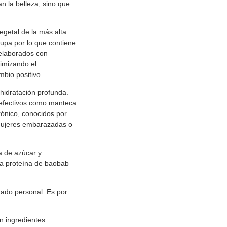
n la belleza, sino que
getal de la más alta
cupa por lo que contiene
elaborados con
nimizando el
mbio positivo.
hidratación profunda.
e efectivos como manteca
urónico, conocidos por
y mujeres embarazadas o
a de azúcar y
 La proteína de baobab
dado personal. Es por
n ingredientes