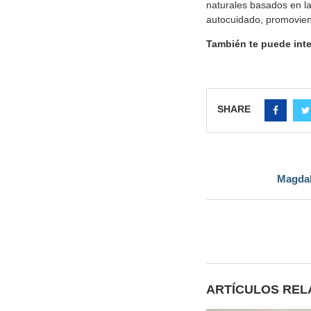
naturales basados en la
autocuidado, promoviend
También te puede int
SHARE
Magdal
ARTÍCULOS RE