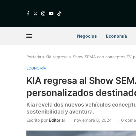
Negocios
Economía
Portada
»
KIA regresa al Show SEMA con conceptos EV pe
ECONOMÍA
KIA regresa al Show SE
personalizados destinado
Kia revela dos nuevos vehículos concep
sostenibilidad y aventura.
Escrito por
Editorial
noviembre 8, 2024
0 come