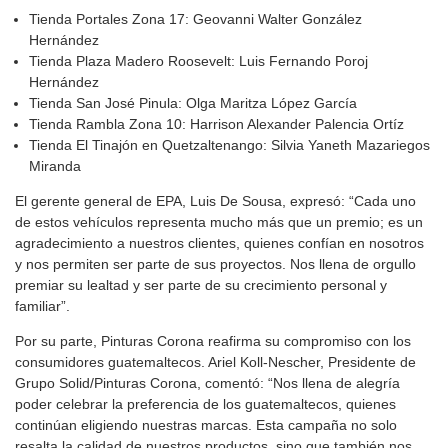
Tienda Portales Zona 17: Geovanni Walter González
Hernández
Tienda Plaza Madero Roosevelt: Luis Fernando Poroj
Hernández
Tienda San José Pinula: Olga Maritza López García
Tienda Rambla Zona 10: Harrison Alexander Palencia Ortíz
Tienda El Tinajón en Quetzaltenango: Silvia Yaneth Mazariegos
Miranda
El gerente general de EPA, Luis De Sousa, expresó: “Cada uno
de estos vehículos representa mucho más que un premio; es un
agradecimiento a nuestros clientes, quienes confían en nosotros
y nos permiten ser parte de sus proyectos. Nos llena de orgullo
premiar su lealtad y ser parte de su crecimiento personal y
familiar”.
Por su parte, Pinturas Corona reafirma su compromiso con los
consumidores guatemaltecos. Ariel Koll-Nescher, Presidente de
Grupo Solid/Pinturas Corona, comentó: “Nos llena de alegría
poder celebrar la preferencia de los guatemaltecos, quienes
continúan eligiendo nuestras marcas. Esta campaña no solo
resalta la calidad de nuestros productos, sino que también nos