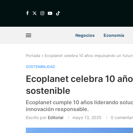
Negocios
Economía
Portada
»
Ecoplanet celebra 10 años impulsando un futur
SOSTENIBILIDAD
Ecoplanet celebra 10 añ
sostenible
Ecoplanet cumple 10 años liderando soluc
innovación responsable.
Escrito por
Editorial
mayo 13, 2025
0 comentar