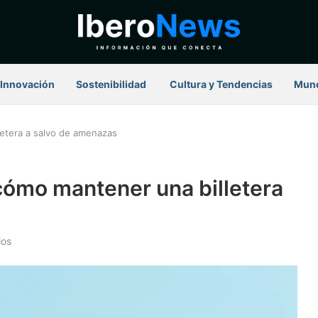
Innovación
Sostenibilidad
⁠ Cultura y Tendencias
Mun
etera a salvo de amenazas
cómo mantener una billetera
ios