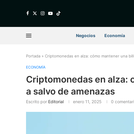
Negocios
Economía
Portada
»
Criptomonedas en alza: cómo mantener una bill
ECONOMÍA
Criptomonedas en alza: 
a salvo de amenazas
Escrito por
Editorial
enero 11, 2025
0 comentar