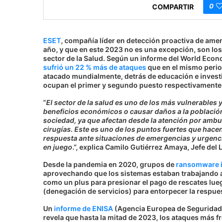
0
COMPARTIR
ESET
, compañía líder en detección proactiva de ame
año, y que en este 2023 no es una excepción, son los
sector de la Salud. Según un informe del World Econ
sufrió un 22 % más de ataques
que en el mismo period
atacado mundialmente, detrás de educación e invest
ocupan el primer y segundo puesto respectivamente
“
El sector de la salud es uno de los más vulnerables 
beneficios económicos o causar daños a la población
sociedad, ya que afectan desde la atención por ambu
cirugías. Este es uno de los puntos fuertes que hacen
respuesta ante situaciones de emergencias y urgenc
en juego
.”, explica Camilo Gutiérrez Amaya, Jefe del
Desde la pandemia en 2020, grupos de
ransomware i
aprovechando que los sistemas estaban trabajando a
como un plus para presionar el pago de rescates lu
(denegación de servicios) para entorpecer la respues
Un
informe de ENISA
(Agencia Europea de Seguridad d
revela que hasta la mitad de 2023, los ataques más