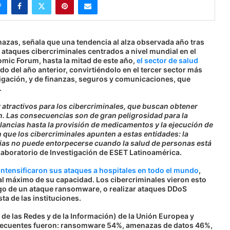
nazas, señala que una tendencia al alza observada año tras
 ataques cibercriminales centrados a nivel mundial en el
omic Forum, hasta la mitad de este año,
el sector de salud
o del año anterior, convirtiéndolo en el tercer sector más
igación, y de finanzas, seguros y comunicaciones, que
.
y atractivos para los cibercriminales, que buscan obtener
. Las consecuencias son de gran peligrosidad para la
lancias hasta la provisión de medicamentos y la ejecución de
 que los cibercriminales apunten a estas entidades: la
ias no puede entorpecerse cuando la salud de personas está
 Laboratorio de Investigación de ESET Latinoamérica.
ntensificaron sus ataques a hospitales en todo el mundo
,
l máximo de su capacidad. Los cibercriminales vieron esto
ego de un ataque ransomware, o realizar ataques DDoS
ta de las instituciones.
e las Redes y de la Información) de la Unión Europea y
 frecuentes fueron: ransomware 54%, amenazas de datos 46%,