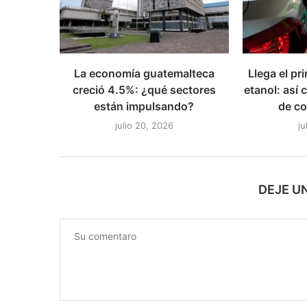
La economía guatemalteca
Llega el p
creció 4.5%: ¿qué sectores
etanol: así
están impulsando?
de co
julio 20, 2026
ju
DEJE U