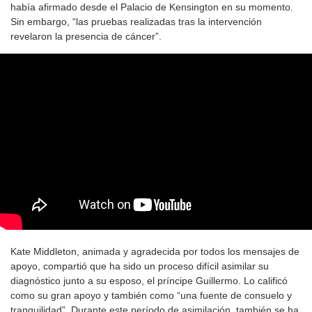
había afirmado desde el Palacio de Kensington en su momento.
Sin embargo, “las pruebas realizadas tras la intervención
revelaron la presencia de cáncer”.
Kate Middleton, animada y agradecida por todos los mensajes de
apoyo, compartió que ha sido un proceso difícil asimilar su
diagnóstico junto a su esposo, el príncipe Guillermo. Lo calificó
como su gran apoyo y también como “una fuente de consuelo y
tranquilidad”. Durante este período de asimilación, también se ha