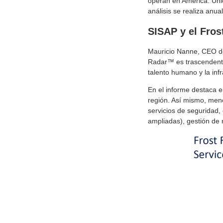
operan en América. Úni
análisis se realiza anu
SISAP y el Fro
Mauricio Nanne, CEO de 
Radar™ es trascendenta
talento humano y la inf
En el informe destaca 
región. Así mismo, menc
servicios de seguridad
ampliadas), gestión de 