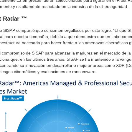
camente 12 empresas fueron seleccionadas para figurar en el Frost R
almente y es altamente respetado en la industria de la ciberseguridad.
st Radar ™
SISAP compartió que se sienten orgullosos por este logro. “El que SI
l para nuestra compañía, debido a que demuestra que en Latinoamér
raestructura necesaria para hacer frente a las amenazas cibernéticas g
el compromiso de SISAP para alcanzar la madurez en el mercado de la 
iona que, en los últimos tres años, SISAP se ha mantenido a la vangu
, centrando su innovación en desarrollar o mejorar áreas como XDR (De
riesgos cibernéticos y evaluaciones de ransomware.