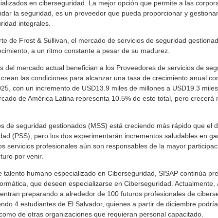
ializados en ciberseguridad. La mejor opción que permite a las corpo
uidar la seguridad, es un proveedor que pueda proporcionar y gestiona
ridad integrales.
te de Frost & Sullivan, el mercado de servicios de seguridad gestiona
ecimiento, a un ritmo constante a pesar de su madurez.
s del mercado actual benefician a los Proveedores de servicios de se
rean las condiciones para alcanzar una tasa de crecimiento anual c
25, con un incremento de USD13.9 miles de millones a USD19.3 miles 
rcado de América Latina representa 10.5% de este total, pero crecerá 
os de seguridad gestionados (MSS) está creciendo más rápido que el de
idad (PSS), pero los dos experimentarán incrementos saludables en ga
os servicios profesionales aún son responsables de la mayor participa
turo por venir.
e talento humano especializado en Ciberseguridad, SISAP continúa pr
nformática, que deseen especializarse en Ciberseguridad. Actualmente, 
entran preparando a alrededor de 100 futuros profesionales de ciberse
endo 4 estudiantes de El Salvador, quienes a partir de diciembre podrí
 como de otras organizaciones que requieran personal capacitado.