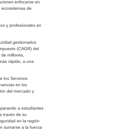
raciones enfocarse en
r ecosistemas de
dos y profesionales en
guridad gestionados
ompuesto (CAGR) del
de millones,
más rápido, a una
 los Servicios
nancias en los
ción del mercado y
eparando a estudiantes
a través de su
guridad en la región
an sumarse a la fuerza