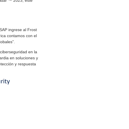
adar ™ 2023; este
SAP ingrese al Frost
ica contamos con el
lobales”.
ciberseguridad en la
ardia en soluciones y
tección y respuesta