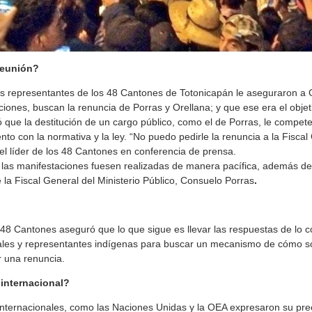
reunión?
los representantes de los 48 Cantones de Totonicapán le aseguraron a 
iones, buscan la renuncia de Porras y Orellana; y que ese era el objeti
 que la destitución de un cargo público, como el de Porras, le compet
ento con la normativa y la ley. “No puedo pedirle la renuncia a la Fisca
ó el líder de los 48 Cantones en conferencia de prensa.
 las manifestaciones fuesen realizadas de manera pacífica, además d
e la Fiscal General del Ministerio Público, Consuelo Porras
.
 48 Cantones aseguró que lo que sigue es llevar las respuestas de lo 
ales y representantes indígenas para buscar un mecanismo de cómo so
r una renuncia.
internacional?
internacionales, como las Naciones Unidas y la OEA expresaron su pre