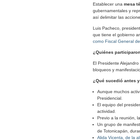
Establecer una
mesa t
gubernamentales y repre
así delimitar las accion
Luis Pacheco, president
que tiene el gobierno a
como Fiscal General de
¿Quiénes participaro
El Presidente Alejandro
bloqueos y manifestaci
¿Qué sucedió antes y 
Aunque muchos activis
Presidencial.
El equipo del preside
actividad.
Previo a la reunión, l
Un grupo de manifes
de Totonicapán, duran
Alida Vicenta, de la a