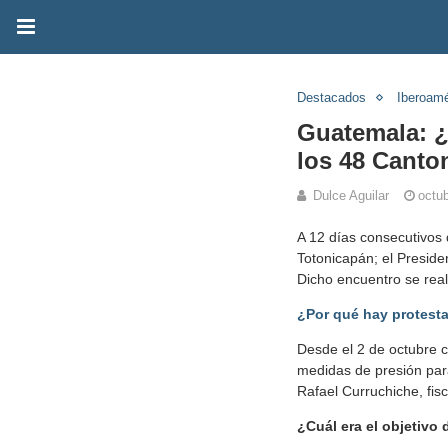
Destacados
Iberoamé
Guatemala: ¿
los 48 Canto
Dulce Aguilar
octu
A 12 días consecutivos 
Totonicapán; el Presid
Dicho encuentro se real
¿Por qué hay protest
Desde el 2 de octubre 
medidas de presión para
Rafael Curruchiche, fisc
¿Cuál era el objetivo 