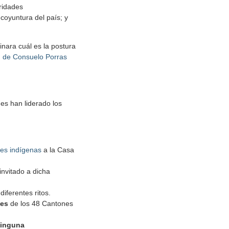
oridades
coyuntura del país; y
nara cuál es la postura
ón de Consuelo Porras
es han liderado los
des indígenas
a la Casa
invitado a dicha
iferentes ritos.
tes
de los 48 Cantones
ninguna