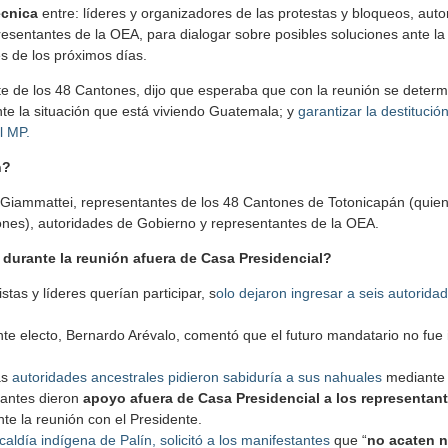
écnica
entre: líderes y organizadores de las protestas y bloqueos, aut
sentantes de la OEA, para dialogar sobre posibles soluciones ante la 
es de los próximos días.
e de los 48 Cantones, dijo que esperaba que con la reunión se determi
nte la situación que está viviendo Guatemala; y
garantizar la destituci
l MP.
n?
 Giammattei, representantes de los 48 Cantones de Totonicapán (quien
ones), autoridades de Gobierno y representantes de la OEA.
durante la reunión afuera de Casa Presidencial?
tas y líderes querían participar, s
olo dejaron ingresar a seis autorida
nte electo, Bernardo Arévalo, comentó que el futuro mandatario no fue 
as
autoridades ancestrales pidieron sabiduría a sus nahuales
mediante d
tantes dieron
apoyo afuera de Casa Presidencial a los representan
te la reunión con el Presidente.
lcaldía indígena de Palín, solicitó a los manifestantes
que “
no acaten 