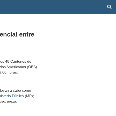
encial entre
 los 48 Cantones de
tados Americanos (OEA).
9:00 horas.
 llevan a cabo como
isterio Público
(MP);
oso, jueza.