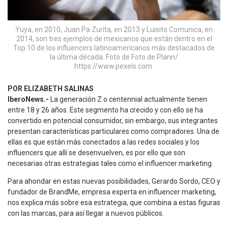
Yuya, en 2010, Juan Pa Zurita, en 2013 y Luisito Comunica, en
2014, son tres ejemplos de mexicanos que están dentro en el
Top 10 de los influencers latinoamericanos más destacados de
la última década. Foto de Foto de Plann/
https://www.pexels.com.
POR ELIZABETH SALINAS
IberoNews.-
La generación Z o centennial actualmente tienen
entre 18 y 26 años. Este segmento ha crecido y con ello se ha
convertido en potencial consumidor, sin embargo, sus integrantes
presentan características particulares como compradores. Una de
ellas es que están más conectados a las redes sociales y los
influencers que allí se desenvuelven, es por ello que son
necesarias otras estrategias tales como el influencer marketing.
Para ahondar en estas nuevas posibilidades, Gerardo Sordo, CEO y
fundador de BrandMe, empresa experta en influencer marketing,
nos explica más sobre esa estrategia, que combina a estas figuras
con las marcas, para así llegar a nuevos públicos.