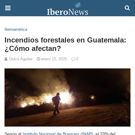
Iberoamérica
Incendios forestales en Guatemala:
¿Cómo afectan?
Dulce Aguilar
enero 15, 2025
0
Según el
Instituto Nacional de Bosques (INAB)
, el 33% del