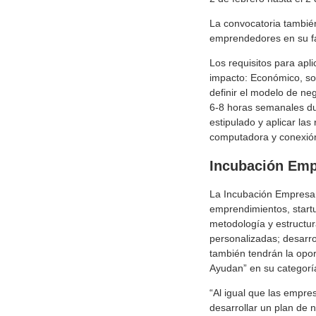
La convocatoria tambié
emprendedores en su fas
Los requisitos para apl
impacto: Económico, soc
definir el modelo de ne
6-8 horas semanales dur
estipulado y aplicar la
computadora y conexión 
Incubación Emp
La Incubación Empresar
emprendimientos, start
metodología y estructu
personalizadas; desarro
también tendrán la opo
Ayudan” en su categorí
“Al igual que las empre
desarrollar un plan de 