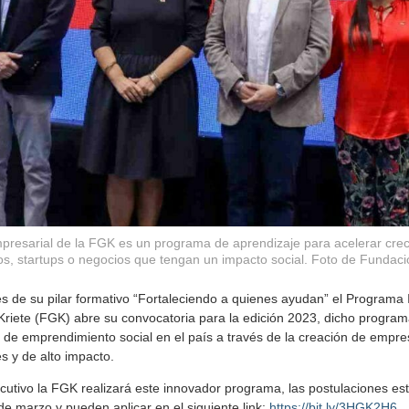
presarial de la FGK es un programa de aprendizaje para acelerar creci
, startups o negocios que tengan un impacto social. Foto de Fundació
de su pilar formativo “Fortaleciendo a quienes ayudan” el Programa
Kriete (FGK) abre su convocatoria para la edición 2023, dicho program
a de emprendimiento social en el país a través de la creación de emp
s y de alto impacto.
tivo la FGK realizará este innovador programa, las postulaciones est
de marzo y pueden aplicar en el siguiente link:
https://bit.ly/3HGK2H6
.