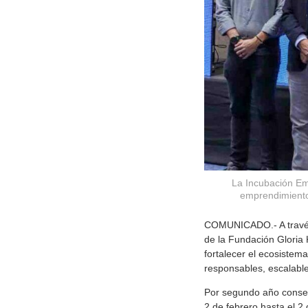
La Incubación Em
emprendimientos
COMUNICADO.- A través 
de la Fundación Gloria 
fortalecer el ecosistem
responsables, escalable
Por segundo año consecu
2 de febrero hasta el 2 