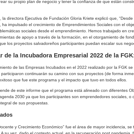
ear su propio plan de negocio y tener la confianza de que están cons
, la directora Ejecutiva de Fundación Gloria Kriete explicó que, “Desde
, ha impulsado el crecimiento de Emprendimientos Sociales con el obje
roblemáticas sociales desde el emprendimiento. Hemos trabajado en cr
amientas de apoyo a través de la formación, en el otorgamiento de fo
e los proyectos salvadoreños participantes puedan escalar sus negoc
r de la Incubadora Empresarial 2022 de la FGK
miento de las Empresas Incubados en el 2022 realizado por la FGK se
participaron continuarán su camino con sus proyectos (de forma inme
exitoso que fue este programa y el impacto que tuvo en todos ellos.
rende de este informe que el programa está alineado con diferentes Ob
 agenda 2030 ya que los participantes son emprendedores sociales, o d
tegral de sus propuestas.
cados
ocente y Crecimiento Económico” fue el área de mayor incidencia, se 
 su vez, dado el contexto actual, en la recuperación post pandemia, 