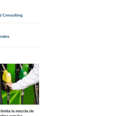
l Consulting
grales
limita la mezcla de
olina regular