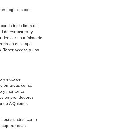
 en negocios con
on la triple línea de
d de estructurar y
er dedicar un mínimo de
arlo en el tiempo
so. Tener acceso a una
 y éxito de
yo en áreas como:
o y mentorías
, los emprendedores
dando A Quienes
de necesidades, como
de superar esas