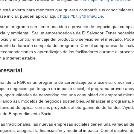
n está abierta para mentores que quieran compartir sus conocimientos
e inicial, pueden aplicar aquí:
https://bit.ly/3HmaODe
.
icar al programa son: tener una idea o proyecto de negocio que cumpla c
ial y ambiental. Ser un emprendedor/a de El Salvador. Tener necesida
gocio y encontrar el encaje del producto o servicio en el mercado. Pod
ante la duración completa del programa. Con el compromiso de finaliz
s recomendaciones y aprendizajes de los facilitadores durante el proce
a internet estable.
resarial
ial de la FGK es un programa de aprendizaje para acelerar crecimiento
ups o negocios que tengan un impacto social, el programa provee apo
ra, oportunidades de networking con una comunidad de emprendimient
llando así, modelos de negocios sostenibles. Al finalizar el programa
rtunidad de aplicar con sus proyectos al otorgamiento de fondos “Ayu
a de Emprendimiento Social.
sas tradicionales, las nuevas empresas sociales tienen una variedad 
negocios, asegurar la financiación y medir el impacto. Con el objetivo 