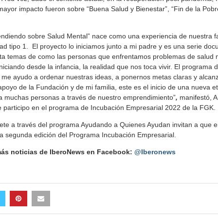
mayor impacto fueron sobre “Buena Salud y Bienestar”, “Fin de la Pob
endiendo sobre Salud Mental” nace como una experiencia de nuestra fa
ad tipo 1. El proyecto lo iniciamos junto a mi padre y es una serie doc
rata temas de como las personas que enfrentamos problemas de salud
 iniciando desde la infancia, la realidad que nos toca vivir. El programa 
e me ayudo a ordenar nuestras ideas, a ponernos metas claras y alcan
apoyo de la Fundación y de mi familia, este es el inicio de una nueva e
a muchas personas a través de nuestro emprendimiento”
,
manifestó, A
 participo en el programa de Incubación Empresarial 2022 de la FGK.
iete a través del programa Ayudando a Quienes Ayudan invitan a que
a segunda edición del Programa Incubación Empresarial.
 más noticias de IberoNews en Facebook:
@Iberonews