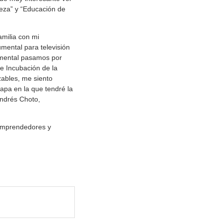
reza” y “Educación de
milia con mi
umental para televisión
 mental pasamos por
de Incubación de la
zables, me siento
tapa en la que tendré la
ndrés Choto,
 emprendedores y