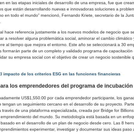
cen en las etapas iniciales de desarrollo de una empresa, fue que cr
s que están desarrollando nuevas e innovadoras soluciones a proble
ino en todo el mundo” mencionó, Fernando Kriete, secretario de la Junta
.
al hace referencia justamente a los nuevos modelos de negocio que se
ar a resolver alguna problemática social, aminorar el cambio climático 
re al tiempo que mejora el entorno. Este año se seleccionará a 30 em
s formarán parte de un completo y validado programa de capacitació
lidar su empresa social con el objetivo de crear un negocio sostenible
El impacto de los criterios ESG en las funciones financieras
ara los emprendedores del programa de incubación
imadamente US$1,550.00 por cada emprendedor participante, los gana
tengan un seguimiento cercano en el desarrollo de su proyecto. Part
 través de una plataforma especializada, creada por Bridge for Billion
 emprendimiento del mundo. Su metodología está basada en un enfoq
, basado en el desarrollo de un plan de negocio desde cero. Las 8 her
mprendimientos experimentar, investigar y documentar sus ideas paso a