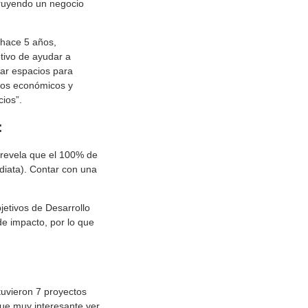
truyendo un negocio
 hace 5 años,
tivo de ayudar a
ear espacios para
ndos económicos y
ios”.
:
 revela que el 100% de
diata). Contar con una
jetivos de Desarrollo
e impacto, por lo que
tuvieron 7 proyectos
fue muy interesante ver