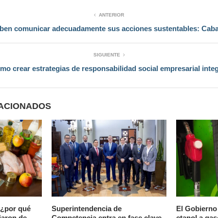
ANTERIOR
ben comunicar adecuadamente sus acciones sustentables: Caba
SIGUIENTE
mo crear estrategias de responsabilidad social empresarial inte
LACIONADOS
 ¿por qué
Superintendencia de
El Gobierno 
jaron de
Competencia entra en fase clave
etanol a gas