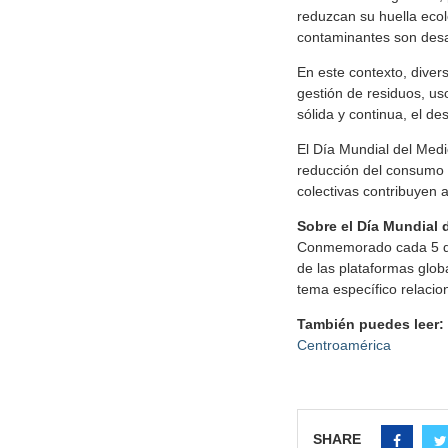
reduzcan su huella ecol
contaminantes son desaf
En este contexto, diver
gestión de residuos, us
sólida y continua, el de
El Día Mundial del Med
reducción del consumo d
colectivas contribuyen a
Sobre el Día Mundial 
Conmemorado cada 5 de 
de las plataformas glob
tema específico relacio
También puedes leer:
Centroamérica
SHARE