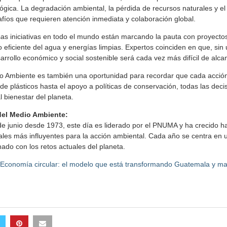
ógica. La degradación ambiental, la pérdida de recursos naturales y 
íos que requieren atención inmediata y colaboración global.
sas iniciativas en todo el mundo están marcando la pauta con proyectos
o eficiente del agua y energías limpias. Expertos coinciden en que, sin
sarrollo económico y social sostenible será cada vez más difícil de alca
io Ambiente es también una oportunidad para recordar que cada acció
e plásticos hasta el apoyo a políticas de conservación, todas las decis
l bienestar del planeta.
del Medio Ambiente:
junio desde 1973, este día es liderado por el PNUMA y ha crecido ha
ales más influyentes para la acción ambiental. Cada año se centra en u
nado con los retos actuales del planeta.
Economía circular: el modelo que está transformando Guatemala y m