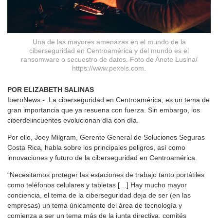
Una de las mayores amenazas en el mundo de la
ciberseguridad en Centroamérica y del mundo es el
ransomware o secuestro de datos. Foto de Anete Lusina/
https://www.pexels.com.
POR ELIZABETH SALINAS
IberoNews.- La ciberseguridad en Centroamérica, es un tema de
gran importancia que ya resuena con fuerza. Sin embargo, los
ciberdelincuentes evolucionan día con día.
Por ello, Joey Milgram, Gerente General de Soluciones Seguras
Costa Rica, habla sobre los principales peligros, así como
innovaciones y futuro de la ciberseguridad en Centroamérica.
“Necesitamos proteger las estaciones de trabajo tanto portátiles
como teléfonos celulares y tabletas […] Hay mucho mayor
conciencia, el tema de la ciberseguridad deja de ser (en las
empresas) un tema únicamente del área de tecnología y
comienza a ser un tema más de la junta directiva, comités